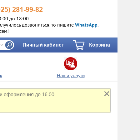
925)
281-99-82
0:00 до 18:00
олучилось дозвониться, то пишите
WhatsApp
.
сем!
Личный кабинет
Корзина
к
Наши услуги
✕
и оформления до 16.00: