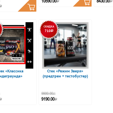
10590.00
8430.00
Р
Р
Р
Р
СКИДКА
710
Р
тек «Классика
Стек «Режим Зверя»
ндеграунда»
(предтрен + тестобустер)
9900.00
Р
Р
9190.00
Р
Р