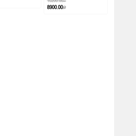
10200.00
Р
8900.00
Р