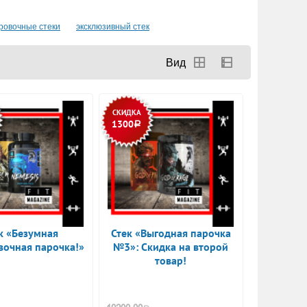
ровочные стеки
эксклюзивный стек
СКИДКА
1300
Р
к «Безумная
Стек «Выгодная парочка
вочная парочка!»
№3»: Скидка на второй
товар!