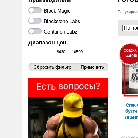
Производители
Black Magic
Популярное
Blackstone Labs
Centurion Labz
Диапазон цен
СКИДКА
–
1440
Р
Стек
бусте
(пред