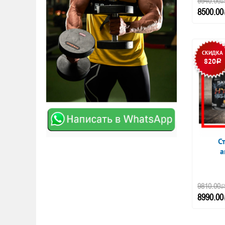
9940.00
8500.00
СКИДКА
820
Р
С
а
9810.00
8990.00