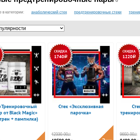
6
 в категории:
анаболический стек
предтренировочные стеки
трени
СКИДКА
СКИДКА
1740
1220
Р
Р
 «Тренировочный
Стек «Эксклюзивная
Сте
р от Black Magic»
парочка»
трениро
трен + пампилка)
Купить
12330.00
9650.00
Купить
Р
Р