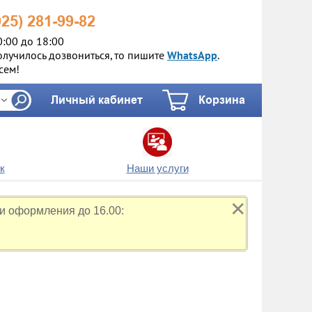
925)
281-99-82
0:00 до 18:00
олучилось дозвониться, то пишите
WhatsApp
.
сем!
Личный кабинет
Корзина
к
Наши услуги
✕
и оформления до 16.00: