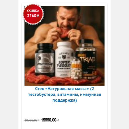
СКИДКА
2760
Р
Стек «Натуральная масса» (2
тестобустера, витамины, иммунная
поддержка)
15990.00
18750.00
Р
Р