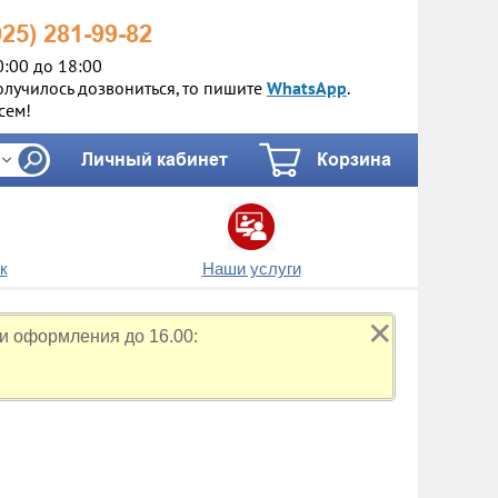
925)
281-99-82
0:00 до 18:00
олучилось дозвониться, то пишите
WhatsApp
.
сем!
Личный кабинет
Корзина
к
Наши услуги
✕
и оформления до 16.00: