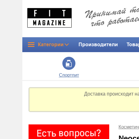
Категории
Производители
Това
Спортпит
Доставка происходит н
Косметич
Neoce