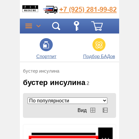
+7 (925)
281-99-82
Спортпит
Подбор БАДов
Прог
бустер инсулина
бустер инсулина
2