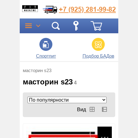
+7 (925)
281-99-82
Спортпит
Подбор БАДов
Прог
масторин s23
масторин s23
4