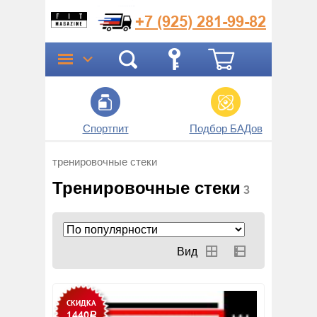
+7 (925)
281-99-82
Спортпит
Подбор БАДов
Прог
тренировочные стеки
Тренировочные стеки
3
СКИДКА
1440
Р