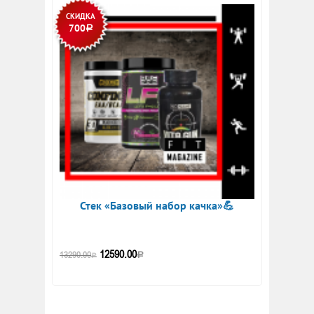
СКИДКА
700
Р
Стек «Базовый набор качка»💪
12590.00
13290.00
Р
Р