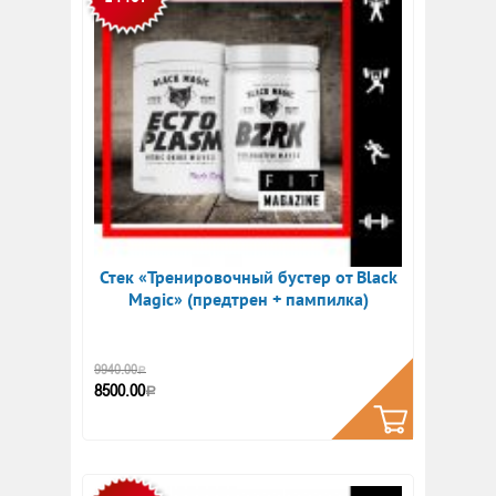
Стек «Тренировочный бустер от Black
Magic» (предтрен + пампилка)
Купить
9940.00
Р
8500.00
Р