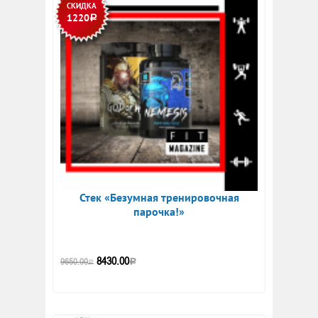
СКИДКА
1220
Р
Стек «Безумная тренировочная
парочка!»
8430.00
9650.00
Р
Р