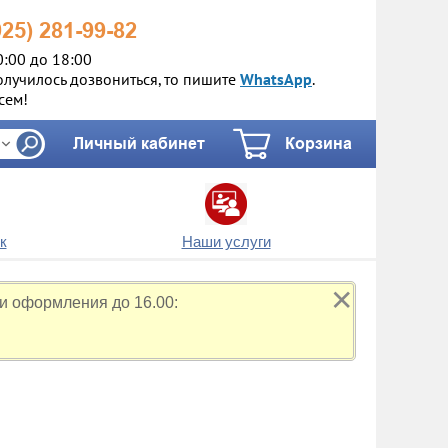
925)
281-99-82
0:00 до 18:00
олучилось дозвониться, то пишите
WhatsApp
.
сем!
Личный кабинет
Корзина
к
Наши услуги
✕
и оформления до 16.00: