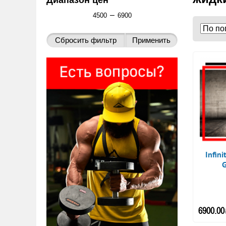
Диапазон цен
–
Infin
G
6900.00