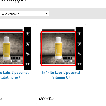
2
ite Labs Liposomal
Infinite Labs Liposomal
lutathione +
Vitamin C+
4500.00
Р
Р