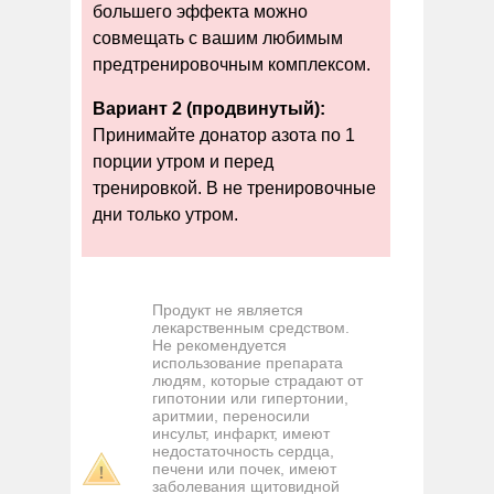
большего эффекта можно
совмещать с вашим любимым
предтренировочным комплексом.
Вариант 2 (продвинутый):
Принимайте донатор азота по 1
порции утром и перед
тренировкой. В не тренировочные
дни только утром.
Продукт не является
лекарственным средством.
Не рекомендуется
использование препарата
людям, которые страдают от
гипотонии или гипертонии,
аритмии, переносили
инсульт, инфаркт, имеют
недостаточность сердца,
печени или почек, имеют
заболевания щитовидной