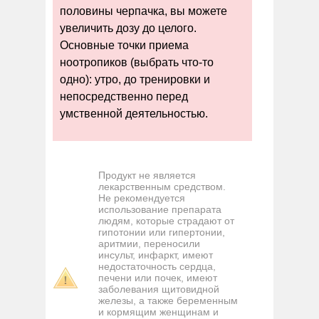
половины черпачка, вы можете
увеличить дозу до целого.
Основные точки приема
ноотропиков (выбрать что-то
одно): утро, до тренировки и
непосредственно перед
умственной деятельностью.
Продукт не является
лекарственным средством.
Не рекомендуется
использование препарата
людям, которые страдают от
гипотонии или гипертонии,
аритмии, переносили
инсульт, инфаркт, имеют
недостаточность сердца,
печени или почек, имеют
заболевания щитовидной
железы, а также беременным
и кормящим женщинам и