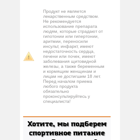
Продукт не является
лекарственным средством.
Не рекомендуется
использование препарата
людям, которые страдают от
гипотонии или гипертонии,
аритмии, переносили
инсульт, инфаркт, имеют
недостаточность сердца,
печени или почек, имеют
заболевания щитовидной
железы, а также беременным
и кормящим женщинам и
лицам не достигшим 18 лет.
Перед началом приема
любого продукта
обязательно
проконсультируйтесь у
специалиста!
Хотите, мы подберем
спортивное питание