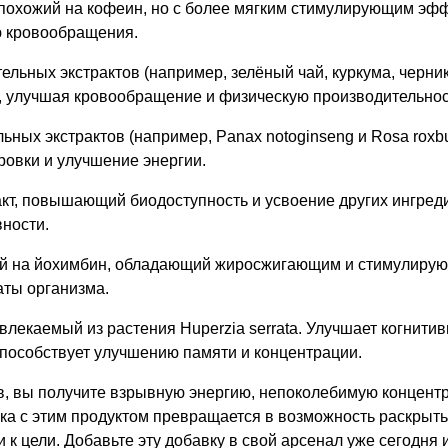
 похожий на кофеин, но с более мягким стимулирующим эф
ю кровообращения.
ельных экстрактов (например, зелёный чай, куркума, черник
, улучшая кровообращение и физическую производительнос
ьных экстрактов (например, Panax notoginseng и Rosa roxbur
овки и улучшение энергии.
акт, повышающий биодоступность и усвоение других ингред
вности.
ий на йохимбин, обладающий жиросжигающим и стимулиру
аты организма.
звлекаемый из растения Huperzia serrata. Улучшает когнити
способствует улучшению памяти и концентрации.
в, вы получите взрывную энергию, непоколебимую концент
а с этим продуктом превращается в возможность раскрыть
к цели. Добавьте эту добавку в свой арсенал уже сегодня 