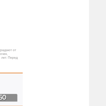
традают от
очек,
лет. Перед
БО