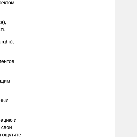
фектом.
а),
ть.
ghii),
иентов
ющим
вные
рацию и
 свой
и ощутите,