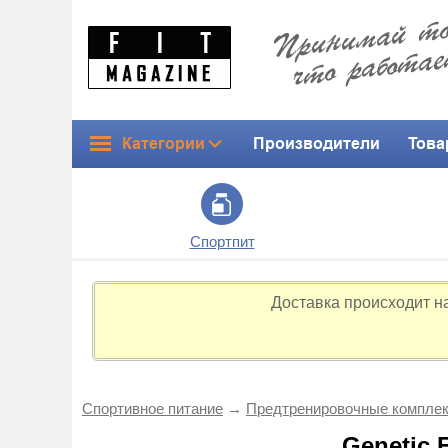
Категории
Производители
Това
Спортпит
Доставка происходит н
Спортивное питание
→
Предтренировоч­ные компле
Genetic