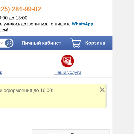
925)
281-99-82
0:00 до 18:00
олучилось дозвониться, то пишите
WhatsApp
.
сем!
Личный кабинет
Корзина
к
Наши услуги
✕
и оформления до 16.00: