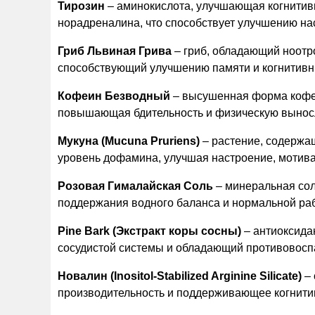
Тирозин
– аминокислота, улучшающая когнити
норадреналина, что способствует улучшению на
Гриб Львиная Грива
– гриб, обладающий ноот
способствующий улучшению памяти и когнитивн
Кофеин Безводный
– высушенная форма кофе
повышающая бдительность и физическую вынос
Мукуна (Mucuna Pruriens)
– растение, содержа
уровень дофамина, улучшая настроение, мотива
Розовая Гималайская Соль
– минеральная со
поддержания водного баланса и нормальной ра
Pine Bark (Экстракт коры сосны)
– антиоксид
сосудистой системы и обладающий противовосп
Новалин (Inositol-Stabilized Arginine Silicate)
–
производительность и поддерживающее когнити