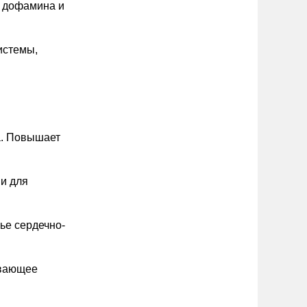
ь дофамина и
истемы,
а. Повышает
и для
ье сердечно-
ивающее