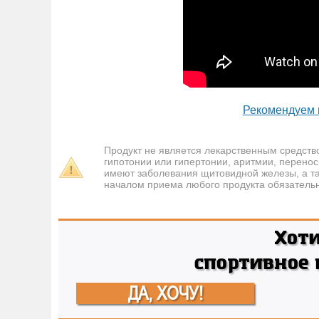
Рекомендуем 
Продукт не является лекарственным средств
гипотонии или гипертонии, аритмии, перенос
имеют заболевания щитовидной железы, а т
началом приема любого продукта обязательн
Хот
спортивное
ДА, ХОЧУ!