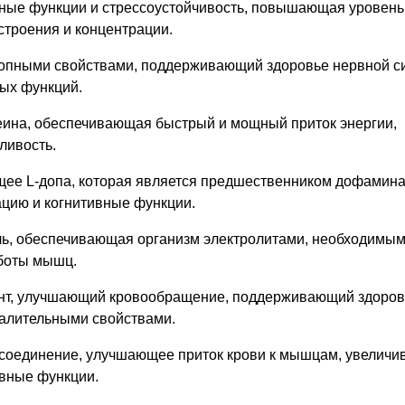
вные функции и стрессоустойчивость, повышающая уровен
строения и концентрации.
ропными свойствами, поддерживающий здоровье нервной с
ых функций.
ина, обеспечивающая быстрый и мощный приток энергии,
ливость.
щее L-допа, которая является предшественником дофамин
цию и когнитивные функции.
ль, обеспечивающая организм электролитами, необходимым
боты мышц.
ант, улучшающий кровообращение, поддерживающий здоров
алительными свойствами.
 соединение, улучшающее приток крови к мышцам, увелич
вные функции.