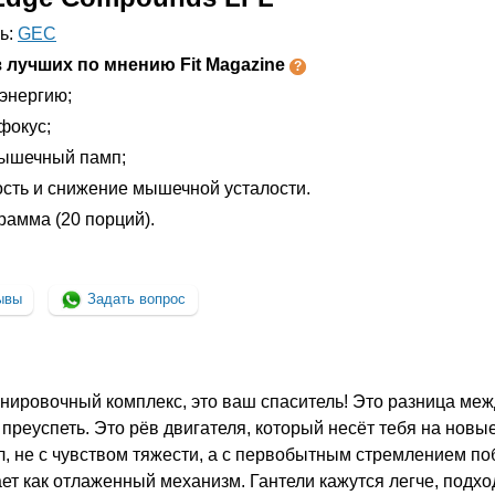
ь:
GEC
 лучших по мнению Fit Magazine
энергию;
фокус;
ышечный памп;
сть и снижение мышечной усталости.
грамма (20 порций).
ывы
Задать вопрос
енировочный комплекс, это ваш спаситель! Это разница меж
 преуспеть. Это рёв двигателя, который несёт тебя на новы
л, не с чувством тяжести, а с первобытным стремлением по
ает как отлаженный механизм. Гантели кажутся легче, подх