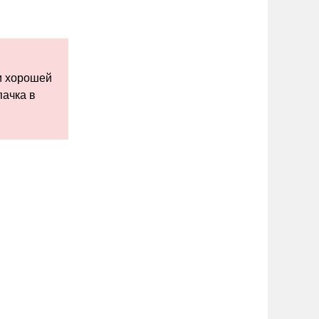
и хорошей
пачка в