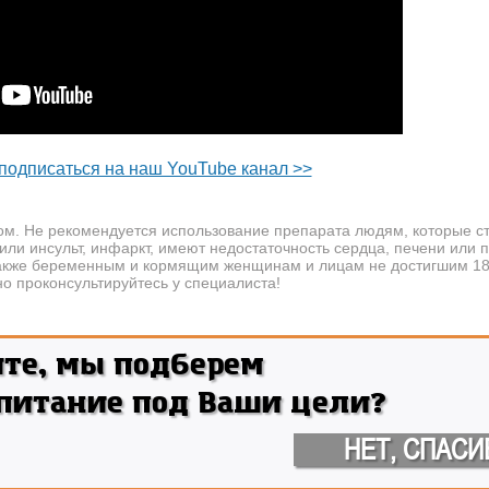
подписаться на наш YouTube канал >>
ом. Не рекомендуется использование препарата людям, которые с
или инсульт, инфаркт, имеют недостаточность сердца, печени или п
акже беременным и кормящим женщинам и лицам не достигшим 18 
о проконсультируйтесь у специалиста!
ите, мы подберем
 питание под Ваши цели?
НЕТ, СПАСИ