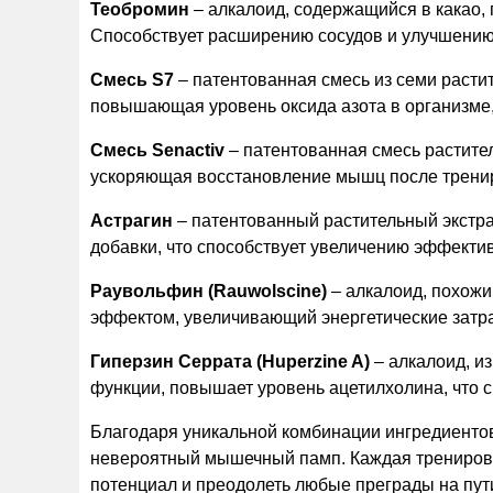
Теобромин
– алкалоид, содержащийся в какао,
Способствует расширению сосудов и улучшени
Смесь S7
– патентованная смесь из семи растит
повышающая уровень оксида азота в организме
Смесь Senactiv
– патентованная смесь растител
ускоряющая восстановление мышц после тренир
Астрагин
– патентованный растительный экстр
добавки, что способствует увеличению эффекти
Раувольфин (Rauwolscine)
– алкалоид, похож
эффектом, увеличивающий энергетические затр
Гиперзин Серрата (Huperzine A)
– алкалоид, и
функции, повышает уровень ацетилхолина, что 
Благодаря уникальной комбинации ингредиенто
невероятный мышечный памп. Каждая тренировк
потенциал и преодолеть любые преграды на пути 