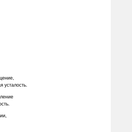
щение,
я усталость.
пление
сть.
ии,