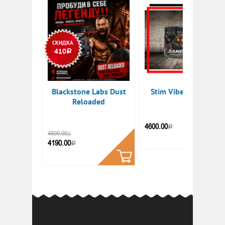
СКИДКА
410
Р
Blackstone Labs Dust
Stim Vibes Game On
Reloaded
КУПИТ
4600.00
Р
КУПИТЬ
4600.00
Р
4190.00
Р