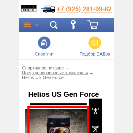
+7 (925)
281-99-82
Спортпит
Подбор БАДов
Прог
Спортивное питание
→
Предтренировоч­ные комплексы
→
Helios US Gen Force
Helios US Gen Force