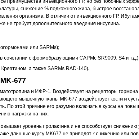
все преимущества инъекционного ГР, но без побочных эффе
улатуры, снижение % подкожного жира, быстрое восстанов
овления организма. В отличии от инъекционного ГР, Ибутам
кже не требует дополнительного введения инсулина.
прогормонами или SARMs);
в сочетании с формобразующими САРМс SR9009, S4 и т.д.)
 с Креатином, а также SARMs RAD-140).
 MK-677
матотропина и ИФР-1. Воздействует на рецепторы гормона 
ющего мышечную ткань. MK-677 воздействует кости и суст
ь. По этой причине его разумно включать в курсы на повы
ию нагрузки на них.
 повышает уровень пролактина и не способствует снижению
 даже длинные курсу MK677 не приводят к снижению или п