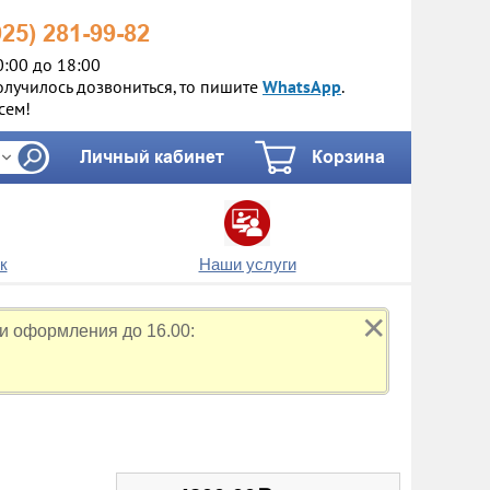
925)
281-99-82
0:00 до 18:00
олучилось дозвониться, то пишите
WhatsApp
.
сем!
Личный кабинет
Корзина
к
Наши услуги
✕
и оформления до 16.00: