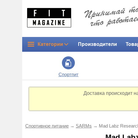
Категории
Производители
Това
Спортпит
Доставка происходит н
Спортивное питание
→
SARMs
→
Mad Labz Researc
Mad Labz