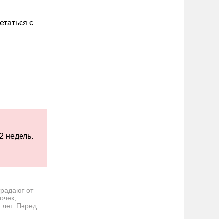
етаться с
2 недель.
традают от
очек,
лет. Перед