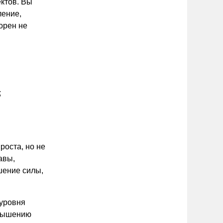
ктов. Вы
ление,
орен не
;
роста, но не
авы,
шение силы,
 уровня
овышению