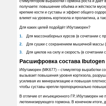
стимулятором выработки Гормона роста и даёт 
получаете: повышение объёма и жёсткости муск
крепкие кости и суставы и эффект общего оздор
влияет на уровень кортизола и пролактина, а та
Для каких целей подойдёт Ибутаморен?
Для массонаборных курсов (в сочетании с 
Для сушки с сохранением мышечной массы (
Для циклов на силу и скорость (в сочетании
Расшифровка состава Ibutogen
Ибутаморен (MK677) – стимулятор выработки со
вызывает повышения уровня кортизола, разруша
усиливая их минерализацию и повышая плотност
чтобы суставы крепли пропорционально повышен
В отличие от инъекционного ГР, Ибутаморен не
лютеинизирующего гормона. В конечном итоге,