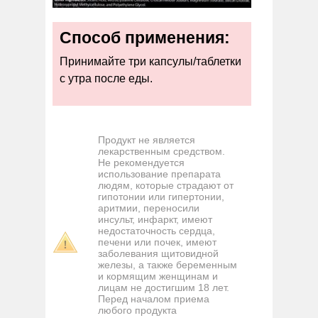
Способ применения:
Принимайте три капсулы/таблетки
с утра после еды.
Продукт не является
лекарственным средством.
Не рекомендуется
использование препарата
людям, которые страдают от
гипотонии или гипертонии,
аритмии, переносили
инсульт, инфаркт, имеют
недостаточность сердца,
печени или почек, имеют
заболевания щитовидной
железы, а также беременным
и кормящим женщинам и
лицам не достигшим 18 лет.
Перед началом приема
любого продукта