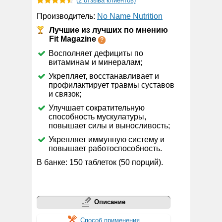
(
2
отзыва клиентов)
Рейтинг
2
Производитель:
No Name Nutrition
4.50
из 5
на основе
Лучшие из лучших по мнению
опроса
пользователей
Fit Magazine
Восполняет дефициты по
витаминам и минералам;
Укрепляет, восстанавливает и
профилактирует травмы суставов
и связок;
Улучшает сократительную
способность мускулатуры,
повышает силы и выносливость;
Укрепляет иммунную систему и
повышает работоспособность.
В банке: 150 таблеток (50 порций).
Описание
Способ применения