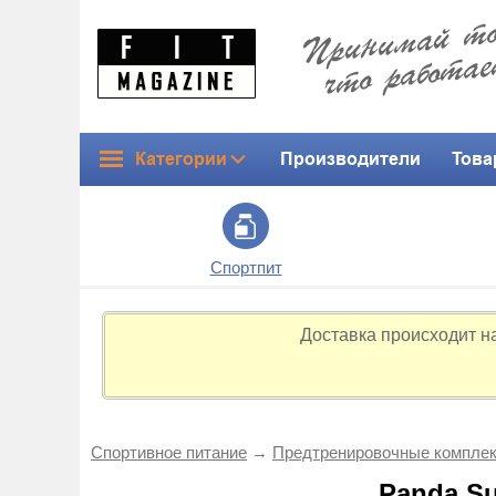
Категории
Производители
Това
Спортпит
Доставка происходит н
Спортивное питание
→
Предтренировоч­ные компле
Panda S