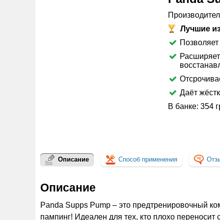
СКИДКА
360
Производител
Р
Лучшие из
Позволяет 
Расширяет
восстанав
Отсрочивае
Даёт жёст
В банке: 354 
Описание
Способ применения
Отз
Описание
Panda Supps Pump – это предтренировочный комп
пампинг! Идеален для тех, кто плохо переносит