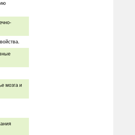
нию
ечно-
войства.
ивные
е мозга и
жания