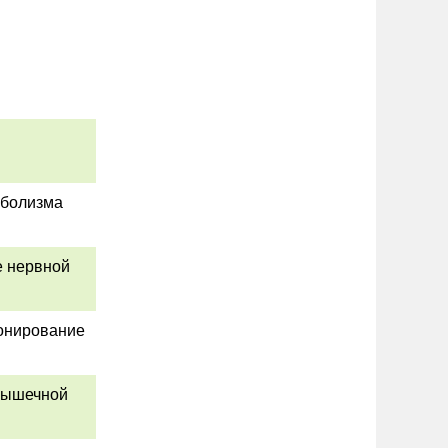
аболизма
е нервной
ионирование
мышечной