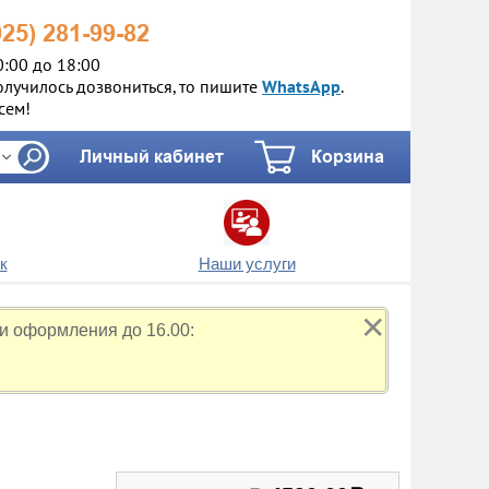
925)
281-99-82
0:00 до 18:00
олучилось дозвониться, то пишите
WhatsApp
.
сем!
Личный кабинет
Корзина
к
Наши услуги
✕
и оформления до 16.00: