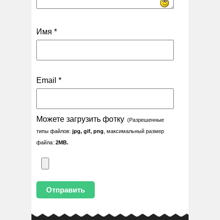
Имя
*
Email
*
Можете загрузить фотку
(Разрешенные
типы файлов:
jpg, gif, png
, максимальный размер
файла:
2MB.