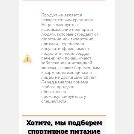
Продукт не является
лекарственным средством.
Не рекомендуется
использование препарата
людям, которые страдают от
гипотонии или гипертонии,
аритмии, переносили
инсульт, инфаркт, имеют
недостаточность сердца,
печени или почек, имеют
заболевания щитовидной
железы, а также беременным
и кормящим женщинам и
лицам не достигшим 18 лет.
Перед началом приема
любого продукта
обязательно
проконсультируйтесь у
специалиста!
Хотите, мы подберем
спортивное питание