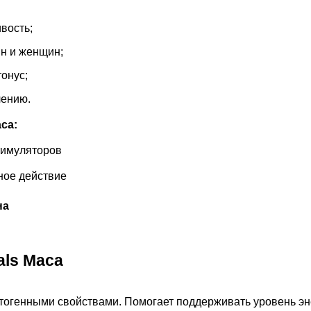
вость;
н и женщин;
онус;
лению.
ca:
тимуляторов
ное действие
на
als Maca
птогенными свойствами. Помогает поддерживать уровень эн