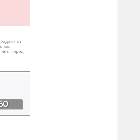
традают от
очек,
лет. Перед
БО