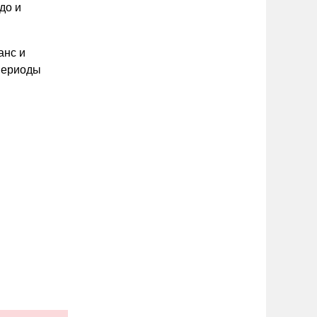
до и
анс и
 периоды