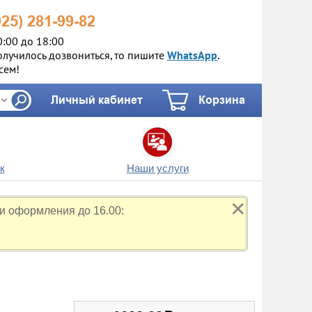
925)
281-99-82
0:00 до 18:00
олучилось дозвониться, то пишите
WhatsApp
.
сем!
Личный кабинет
Корзина
к
Наши услуги
✕
и оформления до 16.00: