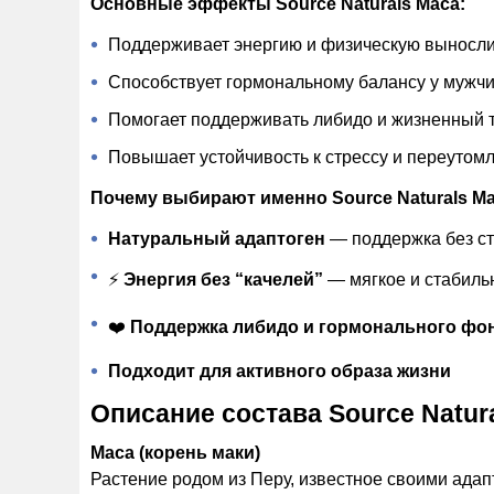
Основные эффекты Source Naturals Maca:
Поддерживает энергию и физическую выносли
Способствует гормональному балансу у мужчи
Помогает поддерживать либидо и жизненный т
Повышает устойчивость к стрессу и переутом
Почему выбирают именно Source Naturals Ma
Натуральный адаптоген
— поддержка без с
⚡
Энергия без “качелей”
— мягкое и стабиль
❤️
Поддержка либидо и гормонального фо
Подходит для активного образа жизни
Описание состава Source Natur
Maca (корень маки)
Растение родом из Перу, известное своими ада