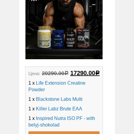
17290.00
20290.00
Цена:
Р
Р
1 x
Life Extension Creatine
Powder
1 x
Blackstone Labs Multi
1 x
Killer Labz Brute EAA
1 x
Inspired Nutra ISO PF - with
belyj-shokolad