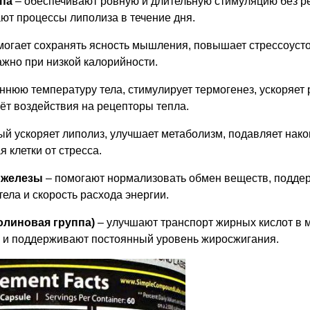
па
– обеспечивают ровную и длительную стимуляцию без р
ют процессы липолиза в течение дня.
могает сохранять ясность мышления, повышает стрессоусто
жно при низкой калорийности.
нюю температуру тела, стимулирует термогенез, ускоряет 
чёт воздействия на рецепторы тепла.
ый ускоряет липолиз, улучшает метаболизм, подавляет нак
 клетки от стресса.
 железы
– помогают нормализовать обмен веществ, подде
ела и скорость расхода энергии.
олиновая группа)
– улучшают транспорт жирных кислот в 
а и поддерживают постоянный уровень жиросжигания.