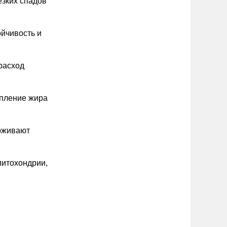
езких спадов
йчивость и
расход
опление жира
рживают
митохондрии,