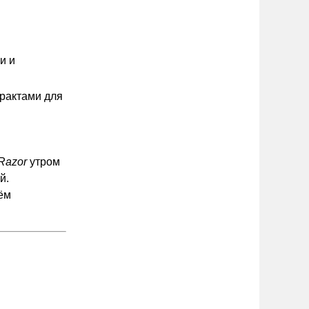
и и
рактами для
Razor
утром
й.
ём