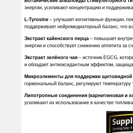
Ботанические алкалоиды стимуляторного ти
энергии, усиливают концентрацию и поддержива
L-Tyrosine
– улучшает когнитивные функции, по
поддерживает нейромедиаторный баланс, что ва
Экстракт кайенского перца
– повышает внутрен
энергии и способствует снижению аппетита за с
Экстракт зелёного чая
– источник EGCG, котор
и обладает антиоксидантным эффектом, защищая
Микроэлементы для поддержки щитовидной
гормональный баланс, регулируют температуру т
Липотропные соединения (карнитиновая и х
усиливают их использование в качестве топлив