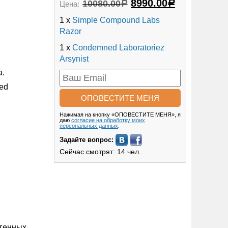
8990.00
10080.00
Цена:
Р
Р
1 x
Simple Compound Labs
Razor
1 x
Condemned Laboratoriez
Arsynist
а.
ed
Нажимая на кнопку «ОПОВЕСТИТЕ МЕНЯ», я
даю
согласие на обработку моих
персональных данных
.
Задайте вопрос:
Сейчас смотрят: 14 чел.
огенных