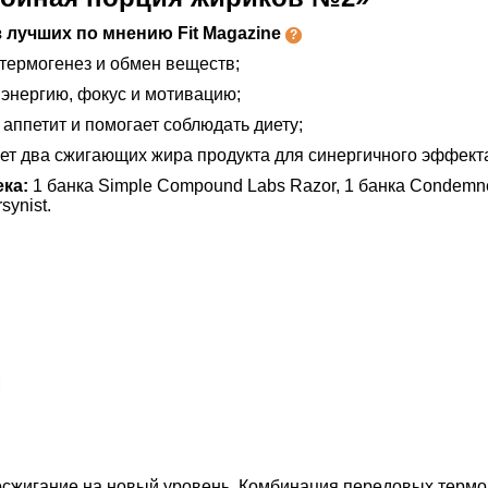
 лучших по мнению Fit Magazine
термогенез и обмен веществ;
энергию, фокус и мотивацию;
аппетит и помогает соблюдать диету;
ет два сжигающих жира продукта для синергичного эффект
ека:
1 банка Simple Compound Labs Razor, 1 банка Condemn
synist.
иросжигание на новый уровень. Комбинация передовых терм