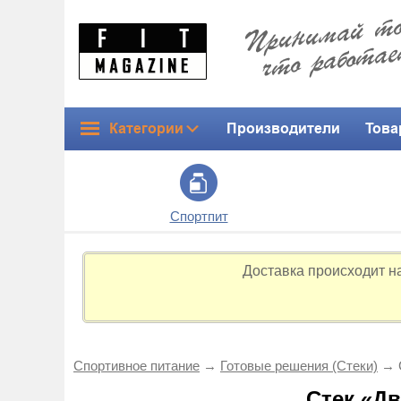
Категории
Производители
Това
Спортпит
Доставка происходит н
Спортивное питание
→
Готовые решения (Стеки)
→
Стек «Д