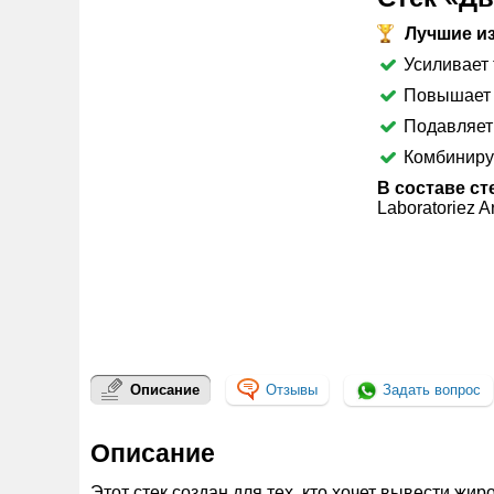
СКИДКА
1090
Лучшие из
Р
Усиливает 
Повышает 
Подавляет 
Комбиниру
В составе ст
Laboratoriez Ar
Описание
Отзывы
Задать вопрос
Описание
Этот стек создан для тех, кто хочет вывести ж