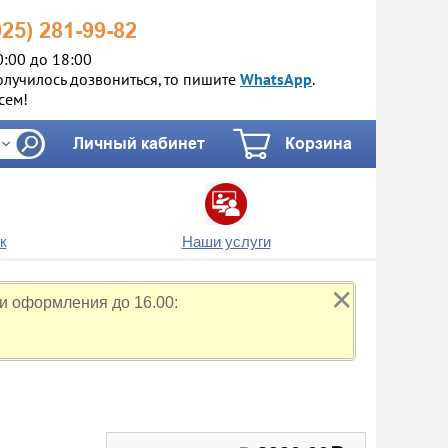
925)
281-99-82
0:00 до 18:00
олучилось дозвониться, то пишите
WhatsApp
.
сем!
Личный кабинет
Корзина
к
Наши услуги
✕
и оформления до 16.00: