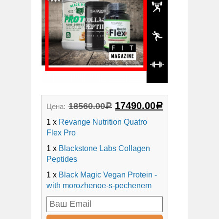
17490.00
18560.00
Цена:
Р
Р
1 x
Revange Nutrition Quatro
Flex Pro
1 x
Blackstone Labs Collagen
Peptides
1 x
Black Magic Vegan Protein -
with morozhenoe-s-pechenem