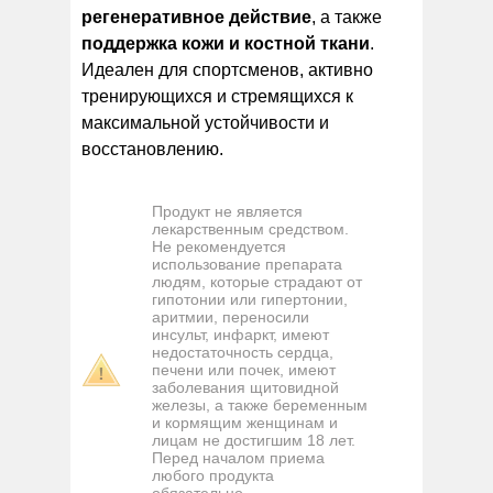
регенеративное действие
, а также
поддержка кожи и костной ткани
.
Идеален для спортсменов, активно
тренирующихся и стремящихся к
максимальной устойчивости и
восстановлению.
Продукт не является
лекарственным средством.
Не рекомендуется
использование препарата
людям, которые страдают от
гипотонии или гипертонии,
аритмии, переносили
инсульт, инфаркт, имеют
недостаточность сердца,
печени или почек, имеют
заболевания щитовидной
железы, а также беременным
и кормящим женщинам и
лицам не достигшим 18 лет.
Перед началом приема
любого продукта