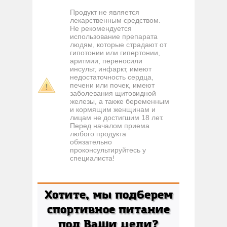
Продукт не является
лекарственным средством.
Не рекомендуется
использование препарата
людям, которые страдают от
гипотонии или гипертонии,
аритмии, переносили
инсульт, инфаркт, имеют
недостаточность сердца,
печени или почек, имеют
заболевания щитовидной
железы, а также беременным
и кормящим женщинам и
лицам не достигшим 18 лет.
Перед началом приема
любого продукта
обязательно
проконсультируйтесь у
специалиста!
Хотите, мы подберем
спортивное питание
под Ваши цели?