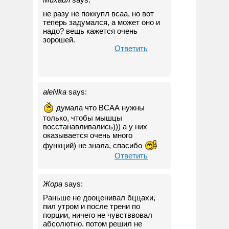
не разу не поккупл всаа, но вот
теперь задумался, а может оно и
надо? вещь кажется очень
зорошей.
Ответить
aleNka
says:
думала что ВСАА нужны
только, чтобы мышцы
восстанавливались))) а у них
оказывается очень много
функций) не знала, спасибо
Ответить
Жора
says:
Раньше не дооценивал бццахи,
пил утром и после трени по
порции, ничего не чувстввовал
абсолютно. потом решил не