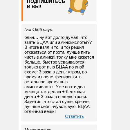
ПОДПИШИТЕСЬ
И ВЫ!
Ivan1666
says:
блин… ну вот долго думал, что
взять БЦАА или аминокислоты??
В итоге взял и то, и то) решил
отказаться от прота, лучше пить
чистые аминки! толку мне кажется
больше, быстро усваиваются.
только вот пью БЦАА по иной
схеме: 3 раза в день: утром, во
время и после тренировки. в
остальное время пью
аминокислоты. Уже почти два
месяца так делаю + белковая
диета + 3 раза в неделю трени.
Заметил, что стал суше, крепче,
луччше себя ччувстсвую! БЦАА
отличная вещь!
Ответить
Михаил
says: