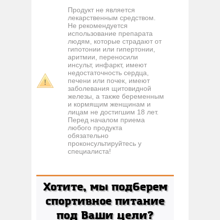
Продукт не является
лекарственным средством.
Не рекомендуется
использование препарата
людям, которые страдают от
гипотонии или гипертонии,
аритмии, переносили
инсульт, инфаркт, имеют
недостаточность сердца,
печени или почек, имеют
заболевания щитовидной
железы, а также беременным
и кормящим женщинам и
лицам не достигшим 18 лет.
Перед началом приема
любого продукта
обязательно
проконсультируйтесь у
специалиста!
Хотите, мы подберем
спортивное питание
под Ваши цели?