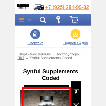
+7 (925)
281-99-82
Спортпит
Подбор БАДов
Прог
Спортивное питание
→
Тестобустеры /
ПКТ
→
Synful Supplements Coded
Synful Supplements
Coded