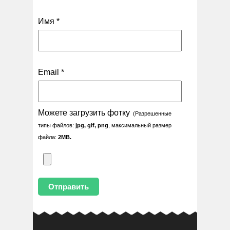
Имя
*
Email
*
Можете загрузить фотку
(Разрешенные
типы файлов:
jpg, gif, png
, максимальный размер
файла:
2MB.