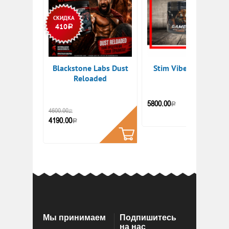
СКИДКА
410
Р
Blackstone Labs Dust
Stim Vibes Game On
Reloaded
КУПИТ
5800.00
Р
КУПИТЬ
4600.00
Р
4190.00
Р
Мы принимаем
Подпишитесь
на нас