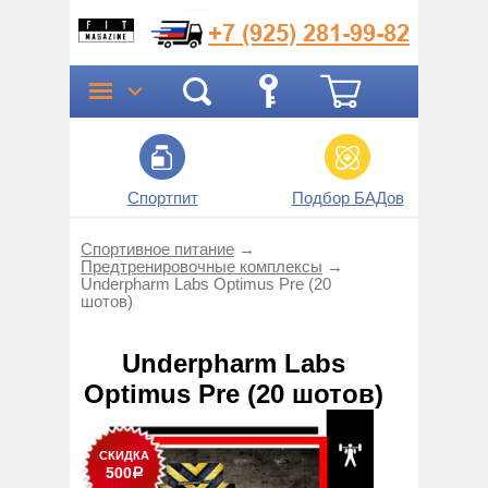
+7 (925)
281-99-82
Спортпит
Подбор БАДов
Прог
Спортивное питание
→
Предтренировоч­ные комплексы
→
Underpharm Labs Optimus Pre (20
шотов)
Underpharm Labs
Optimus Pre (20 шотов)
СКИДКА
500
Р