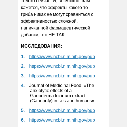
только сейчас. И, возможно, вам
кажется, что эффекты какого-то
гриба никак не могут сравниться с
эффективностью сложной,
напичканной фармацевтической
добавки, это НЕ ТАК!
ИССЛЕДОВАНИЯ:
https://www.ncbi.nlm.nih.gov/pubmed/29579058
https://www.ncbi.nlm.nih.gov/pubmed/29843190
https://www.ncbi.nlm.nih.gov/pubmed/26606591
Journal of Medicinal Food. «The
anxiolytic effects of a
Ganoderma lucidum extract
(Ganopofy) in rats and humans»
https://www.ncbi.nlm.nih.gov/pubmed/30835747
https://www.ncbi.nlm.nih.gov/pubmed/