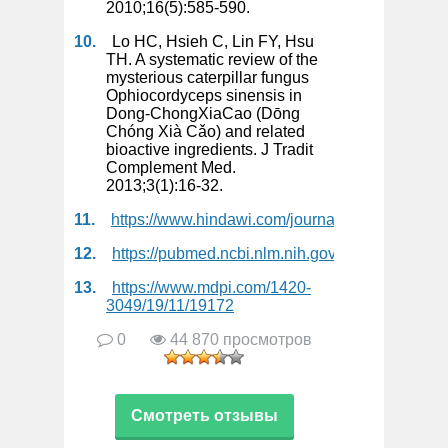
2010;16(5):585-590.
Lo HC, Hsieh C, Lin FY, Hsu
TH. A systematic review of the
mysterious caterpillar fungus
Ophiocordyceps sinensis in
Dong-ChongXiaCao (Dōng
Chóng Xià Cǎo) and related
bioactive ingredients. J Tradit
Complement Med.
2013;3(1):16-32.
https://www.hindawi.com/journals/ecam/2015/1
https://pubmed.ncbi.nlm.nih.gov/20569076/
https://www.mdpi.com/1420-
3049/19/11/19172
0
44 870 просмотров
Смотреть отзывы