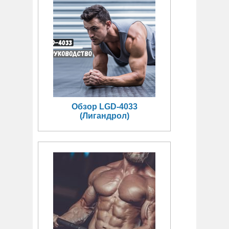
Обзор LGD-4033
(Лигандрол)