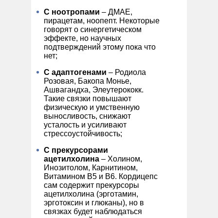
С ноотропами
– ДМАЕ,
пирацетам, ноопепт. Некоторые
говорят о синергетическом
эффекте, но научных
подтверждений этому пока что
нет;
С адаптогенами
– Родиола
Розовая, Бакопа Монье,
Ашвагандха, Элеутерококк.
Такие связки повышают
физическую и умственную
выносливость, снижают
усталость и усиливают
стрессоустойчивость;
С прекурсорами
ацетилхолина
– Холином,
Инозитолом, Карнитином,
Витамином В5 и В6. Кордицепс
сам содержит прекурсоры
ацетилхолина (эрготамин,
эрготоксин и глюканы), но в
связках будет наблюдаться