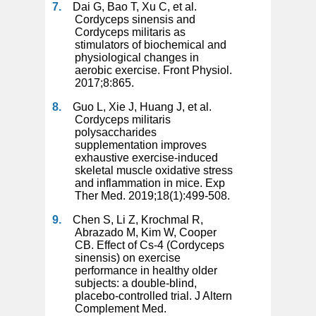
Dai G, Bao T, Xu C, et al.
Cordyceps sinensis and
Cordyceps militaris as
stimulators of biochemical and
physiological changes in
aerobic exercise. Front Physiol.
2017;8:865.
Guo L, Xie J, Huang J, et al.
Cordyceps militaris
polysaccharides
supplementation improves
exhaustive exercise-induced
skeletal muscle oxidative stress
and inflammation in mice. Exp
Ther Med. 2019;18(1):499-508.
Chen S, Li Z, Krochmal R,
Abrazado M, Kim W, Cooper
CB. Effect of Cs-4 (Cordyceps
sinensis) on exercise
performance in healthy older
subjects: a double-blind,
placebo-controlled trial. J Altern
Complement Med.