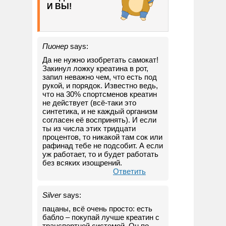
И ВЫ!
Пионер
says:
Да не нужно изобретать самокат!
Закинул ложку креатина в рот,
запил неважно чем, что есть под
рукой, и порядок. Известно ведь,
что на 30% спортсменов креатин
не действует (всё-таки это
синтетика, и не каждый организм
согласен её воспринять). И если
ты из числа этих тридцати
процентов, то никакой там сок или
рафинад тебе не подсобит. А если
уж работает, то и будет работать
без всяких изощрений.
Ответить
Silver
says:
пацаны, всё очень просто: есть
бабло – покупай лучше креатин с
транспортной системой. Он по