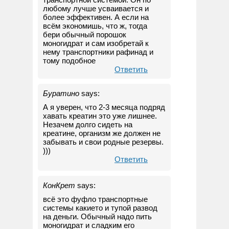
любому лучше усваивается и
более эффективен. А если на
всём экономишь, что ж, тогда
бери обычный порошок
моногидрат и сам изобретай к
нему транспортники рафинад и
тому подобное
Ответить
Буратино
says:
А я уверен, что 2-3 месяца подряд
хавать креатин это уже лишнее.
Незачем долго сидеть на
креатине, организм же должен не
забывать и свои родные резервы.
)))
Ответить
КонКрет
says:
всё это фуфло транспортные
системы какието и тупой развод
на деньги. Обычный надо пить
моногидрат и сладким его