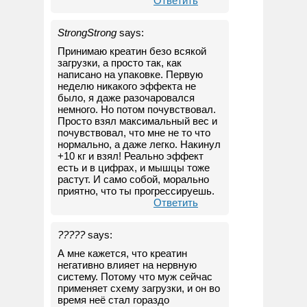
Ответить
StrongStrong
says:
Принимаю креатин безо всякой
загрузки, а просто так, как
написано на упаковке. Первую
неделю никакого эффекта не
было, я даже разочаровался
немного. Но потом почувствовал.
Просто взял максимальный вес и
почувствовал, что мне не то что
нормально, а даже легко. Накинул
+10 кг и взял! Реально эффект
есть и в цифрах, и мышцы тоже
растут. И само собой, морально
приятно, что ты прогрессируешь.
Ответить
?????
says:
А мне кажется, что креатин
негативно влияет на нервную
систему. Потому что муж сейчас
применяет схему загрузки, и он во
время неё стал гораздо