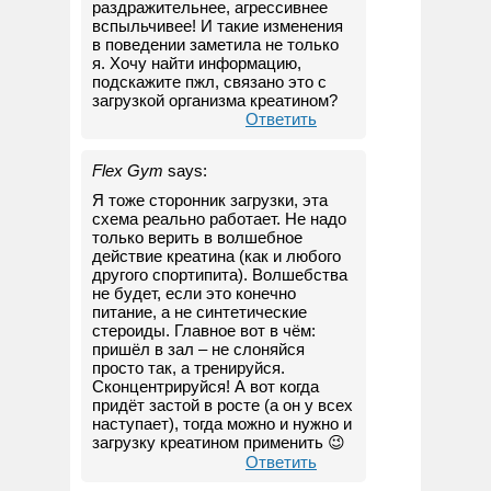
раздражительнее, агрессивнее
вспыльчивее! И такие изменения
в поведении заметила не только
я. Хочу найти информацию,
подскажите пжл, связано это с
загрузкой организма креатином?
Ответить
Flex Gym
says:
Я тоже сторонник загрузки, эта
схема реально работает. Не надо
только верить в волшебное
действие креатина (как и любого
другого спортипита). Волшебства
не будет, если это конечно
питание, а не синтетические
стероиды. Главное вот в чём:
пришёл в зал – не слоняйся
просто так, а тренируйся.
Сконцентрируйся! А вот когда
придёт застой в росте (а он у всех
наступает), тогда можно и нужно и
загрузку креатином применить 😉
Ответить