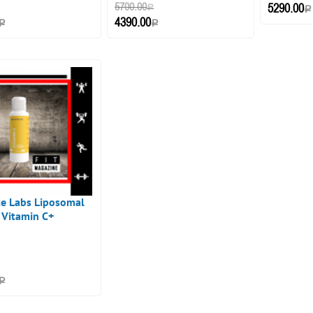
5700.00
5290.00
Р
Р
4390.00
Р
Р
ite Labs Liposomal
Vitamin C+
Р