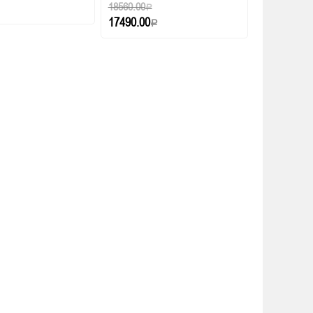
18560.00
Р
17490.00
Р