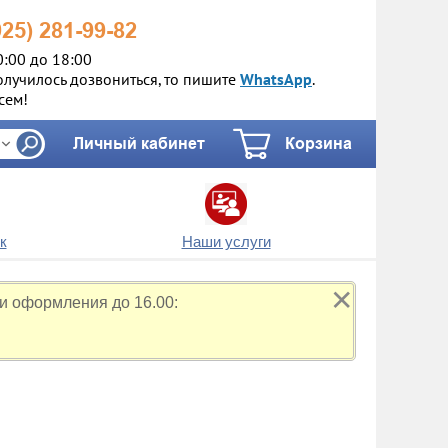
925)
281-99-82
0:00 до 18:00
олучилось дозвониться, то пишите
WhatsApp
.
сем!
Личный кабинет
Корзина
к
Наши услуги
✕
и оформления до 16.00: