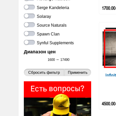
1700.00
Serge Kandeleria
Solaray
Source Naturals
Spawn Clan
Synful Supplements
Диапазон цен
–
Infin
4500.00