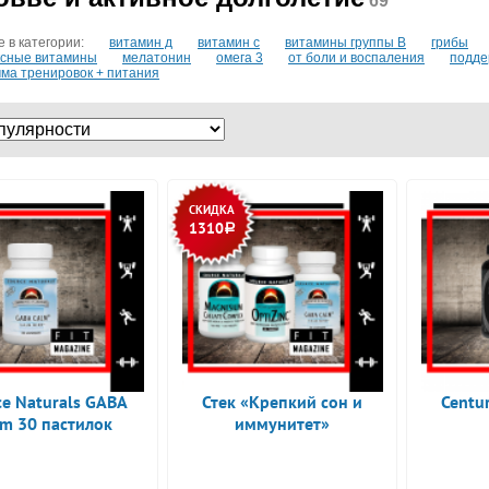
69
 в категории:
витамин д
витамин с
витамины группы B
грибы
ксные витамины
мелатонин
омега 3
от боли и воспаления
подде
ма тренировок + питания
СКИДКА
1310
Р
ce Naturals GABA
Стек «Крепкий сон и
Centu
lm 30 пастилок
иммунитет»