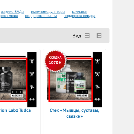
жидкие БАДы
иммуномодуляторы
коллаген
ржка мозга
поддержка печени
поддержка сердца
СКИДКА
1070
Р
rion Labz Tudca
Стек «Мышцы, суставы,
связки»