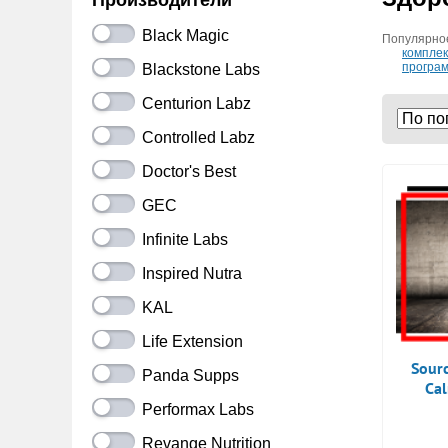
Производители
Black Magic
Популярное
компле
програм
Blackstone Labs
Centurion Labz
Controlled Labz
Doctor's Best
GEC
Infinite Labs
Inspired Nutra
KAL
Life Extension
Sour
Panda Supps
Ca
Performax Labs
Revange Nutrition