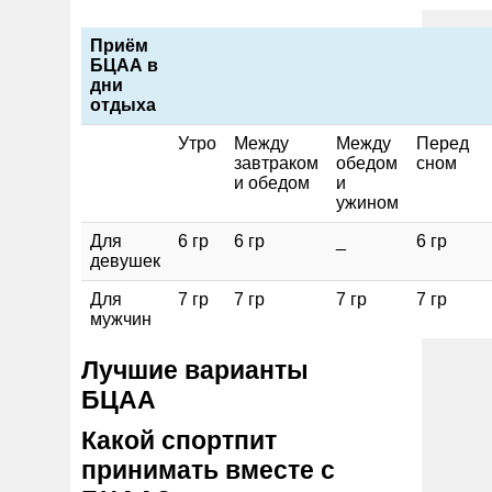
Приём
БЦАА в
дни
отдыха
Утро
Между
Между
Перед
завтраком
обедом
сном
и обедом
и
ужином
Для
6 гр
6 гр
_
6 гр
девушек
Для
7 гр
7 гр
7 гр
7 гр
мужчин
Лучшие варианты
БЦАА
Какой спортпит
принимать вместе с